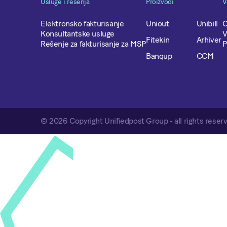
Usluge i rešenja
Proizvodi
V
Elektronsko fakturisanje
Uniout
Unibill
O
Konsultantske usluge
V
Fitekin
Arhiver
Rešenje za fakturisanje za MSP
P
Banqup
CCM
© 2026 Copyright Unifiedpost Group - all rights reser