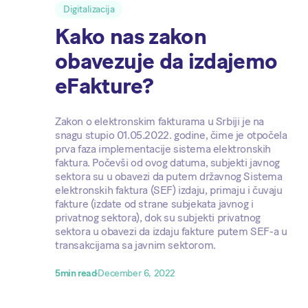
Digitalizacija
Kako nas zakon
obavezuje da izdajemo
eFakture?
Zakon o elektronskim fakturama u Srbiji je na
snagu stupio 01.05.2022. godine, čime je otpočela
prva faza implementacije sistema elektronskih
faktura. Počevši od ovog datuma, subjekti javnog
sektora su u obavezi da putem državnog Sistema
elektronskih faktura (SEF) izdaju, primaju i čuvaju
fakture (izdate od strane subjekata javnog i
privatnog sektora), dok su subjekti privatnog
sektora u obavezi da izdaju fakture putem SEF-a u
transakcijama sa javnim sektorom.
5
min read
December 6, 2022