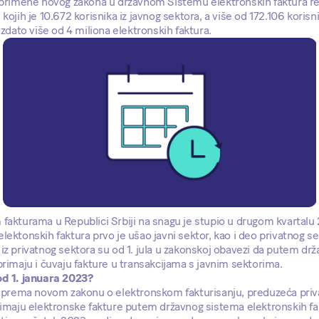
a primene novog zakona u državnom Sistemu elektronskih faktura re
kojih je 10.672 korisnika iz javnog sektora, a više od 172.106 korisni
izdato više od 4 miliona elektronskih faktura.
fakturama u Republici Srbiji na snagu je stupio u drugom kvartalu 
lektonskih faktura prvo je ušao javni sektor, kao i deo privatnog se
iz privatnog sektora su od 1. jula u zakonskoj obavezi da putem d
primaju i čuvaju fakture u transakcijama s javnim sektorima.
od 1. januara 2023?
e, prema novom zakonu o elektronskom fakturisanju, preduzeća priv
primaju elektronske fakture putem državnog sistema elektronskih fa