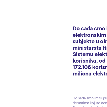
Do sada smo 
elektronskim 
subjekte u ok
ministarsta f
Sistemu elekt
korisnika, od 
172.106 korisn
miliona elekt
Do sada smo imali pr
datumima koji se odn