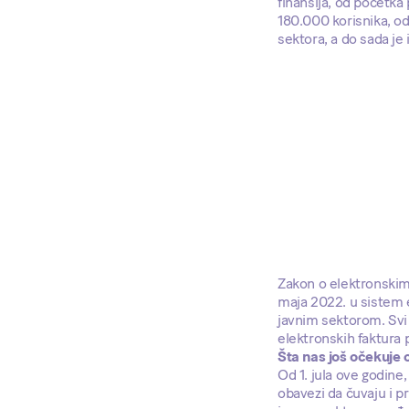
finansija, od početk
180.000 korisnika, od 
sektora, a do sada je 
Zakon o elektronskim 
maja 2022. u sistem e
javnim sektorom. Svi 
elektronskih faktura 
Šta nas još očekuje 
Od 1. jula ove godin
obavezi da čuvaju i 