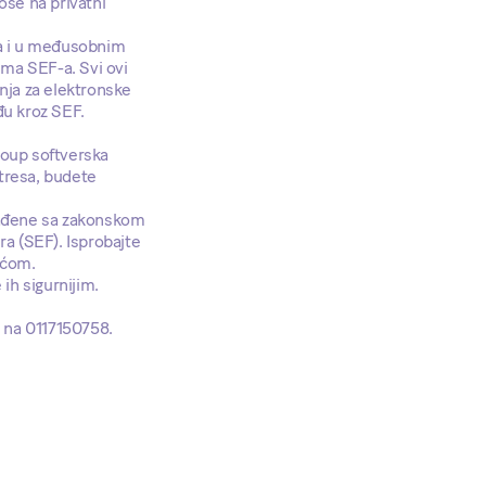
se na privatni
na i u međusobnim
ima SEF-a. Svi ovi
nja za elektronske
đu kroz SEF.
roup softverska
tresa, budete
klađene sa zakonskom
ra (SEF). Isprobajte
oćom.
ih sigurnijim.
e na 0117150758.