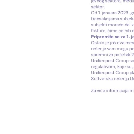
javnog sektora, među
sektor.
Od 1. januara 2023. 
transakcijama subjeka
subjekti moraće da iz
fakture, čime će biti
Pripremite se za 1. 
Ostalo je još dva me
rešenja vam mogu pom
spremni za početak 2
Unifiedpost Group so
regulativom, koje su,
Unifiedpost Group pl
Softverska rešenja Un
Za više informacija m