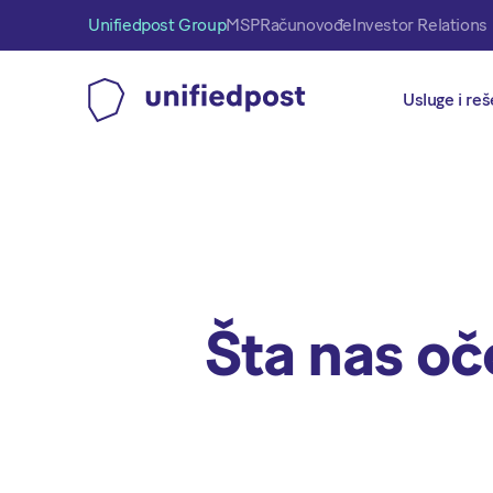
Unifiedpost Group
MSP
Računovođe
Investor Relations
Usluge i reš
Šta nas oč