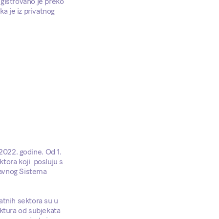
gistrovano je preko
ka je iz privatnog
2022. godine. Od 1.
ktora koji posluju s
ržavnog Sistema
atnih sektora su u
ktura od subjekata