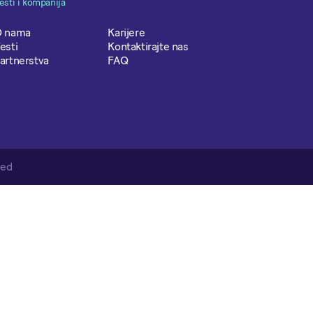
esti i kompanija
 nama
Karijere
esti
Kontaktirajte nas
artnerstva
FAQ
ved