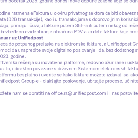
tim početak 2023. godine donosi nove dopune zakona koje se odno
godine razmena eFaktura u okviru privatnog sektora će biti obavez
ta (B2B transakcije), kao i u transakcijama s dobrovoljnim korisnic
daju, primaju i čuvaju fakture putem SEF-a ili putem nekog od reše
 obezbeđeno evidentiranje obračuna PDV-a za date fakture koje pro
januar uz Unifiedpost
seca do potpunog prelaska na elektronske fakture, a Unifiedpost G
oći da unapredite svoje digitalno poslovanje i da, bez dodatnog s
023. godine.
ftverska rešenja su inovativne platforme, redovno ažurirane i us
 uz to, i direktno povezane s državnim Sistemom elektronskih faktu
atformu besplatno i uverite se kako fakture možete izdavati sa lak
ifiedpost Group-e - olakšajte poslovanje, ubrzajte procese, učinite 
ožete nam se obratiti na office.rs@unifiedpost.com ili nas pozovit