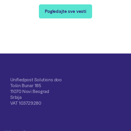
Pogledajte sve vesti
Unifiedpost Solutions doo
Tošin Bunar 185
11070 Novi Beograd
Srbija
VAT 103729280