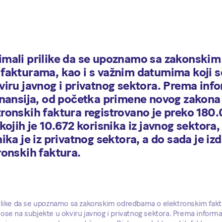
imali prilike da se upoznamo sa zakonski
fakturama, kao i s važnim datumima koji 
viru javnog i privatnog sektora. Prema in
inansija, od početka primene novog zakon
ronskih faktura registrovano je preko 180
kojih je 10.672 korisnika iz javnog sektora,
ika je iz privatnog sektora, a do sada je iz
ronskih faktura.
ilike da se upoznamo sa zakonskim odredbama o elektronskim fakt
ose na subjekte u okviru javnog i privatnog sektora. Prema inform