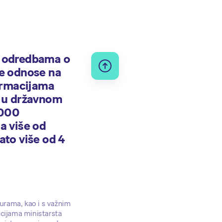
m odredbama o
se odnose na
formacijama
a u državnom
.000
 a više od
dato više od 4
urama, kao i s važnim
acijama ministarsta