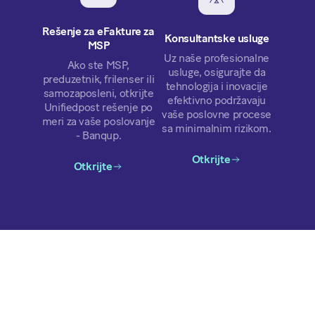
Rešenje za eFakture za
Konsultantske usluge
MSP
Uz naše profesionalne
Ako ste MSP,
usluge, osigurajte da
preduzetnik, frilenser ili
tehnologija i inovacije
samozaposleni, otkrijte
efektivno podržavaju
Unifiedpost rešenje po
vaše poslovne procese
meri za vaše poslovanje
sa minimalnim rizikom.
- Banqup.
Otkrijte
Otkrijte