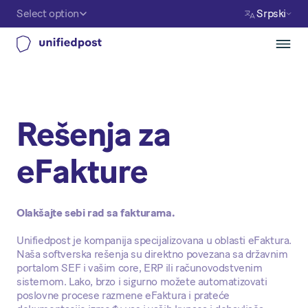
Select option
Srpski
Rešenja za
eFakture
Olakšajte sebi rad sa fakturama.
Unifiedpost je kompanija specijalizovana u oblasti eFaktura.
Naša softverska rešenja su direktno povezana sa državnim
portalom SEF i vašim core, ERP ili računovodstvenim
sistemom. Lako, brzo i sigurno možete automatizovati
poslovne procese razmene eFaktura i prateće