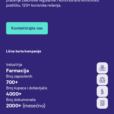
praćenje zakonske regulative i kontinuiranu korisničku
podršku. 120+ korisnika rešenja.
Kontaktirajte nas
Lična karta kompanije
Industrija
Farmacija
Broj zaposlenih
700+
Broj kupaca i dobavljača
4000+
Broj dokumenata
2000+
(mesečno)