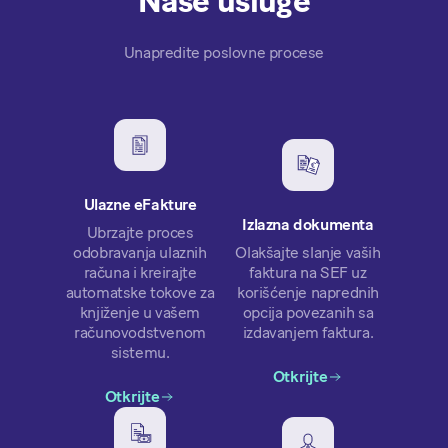
Naše usluge
Unapredite poslovne procese
Ulazne eFakture
Izlazna dokumenta
Ubrzajte proces
odobravanja ulaznih
Olakšajte slanje vaših
računa i kreirajte
faktura na SEF uz
automatske tokove za
korišćenje naprednih
knjiženje u vašem
opcija povezanih sa
računovodstvenom
izdavanjem faktura.
sistemu.
Otkrijte
Otkrijte