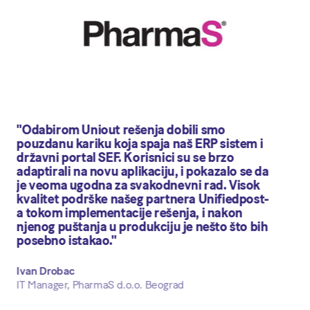
"Odabirom Uniout rešenja dobili smo
pouzdanu kariku koja spaja naš ERP sistem i
državni portal SEF. Korisnici su se brzo
adaptirali na novu aplikaciju, i pokazalo se da
je veoma ugodna za svakodnevni rad. Visok
kvalitet podrške našeg partnera Unifiedpost-
a tokom implementacije rešenja, i nakon
njenog puštanja u produkciju je nešto što bih
posebno istakao."
Ivan Drobac
IT Manager, PharmaS d.o.o. Beograd