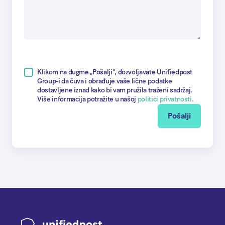
Klikom na dugme „Pоšalji", dozvoljavate Unifiedpost
Group-i da čuva i obrađuje vaše lične podatke
dostavljene iznad kako bi vam pružila traženi sadržaj.
Više informacija potražite u našoj
politici privatnosti.