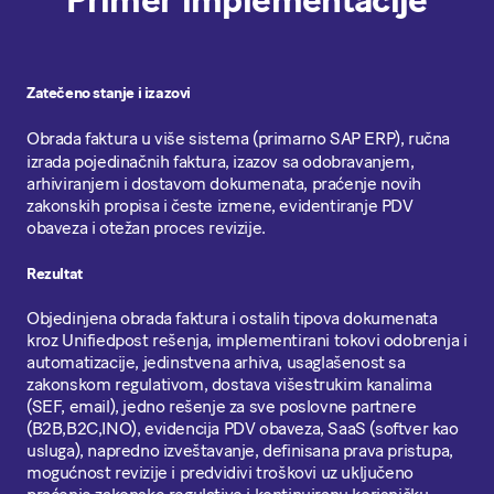
Zatečeno stanje i izazovi
Obrada faktura u više sistema (primarno SAP ERP), ručna
izrada pojedinačnih faktura, izazov sa odobravanjem,
arhiviranjem i dostavom dokumenata, praćenje novih
zakonskih propisa i česte izmene, evidentiranje PDV
obaveza i otežan proces revizije.
Rezultat
Objedinjena obrada faktura i ostalih tipova dokumenata
kroz Unifiedpost rešenja, implementirani tokovi odobrenja i
automatizacije, jedinstvena arhiva, usaglašenost sa
zakonskom regulativom, dostava višestrukim kanalima
(SEF, email), jedno rešenje za sve poslovne partnere
(B2B,B2C,INO), evidencija PDV obaveza, SaaS (softver kao
usluga), napredno izveštavanje, definisana prava pristupa,
mogućnost revizije i predvidivi troškovi uz uključeno