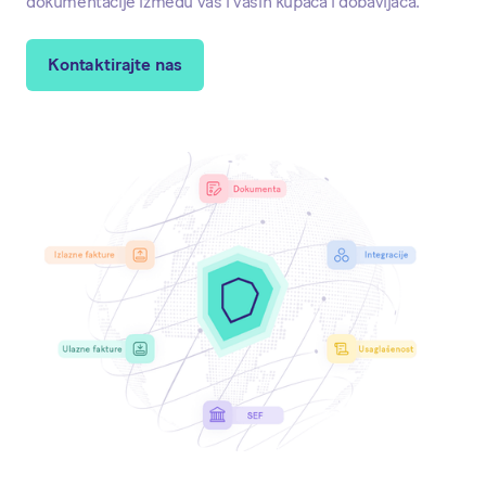
dokumentacije između vas i vaših kupaca i dobavljača.
Kontaktirajte nas