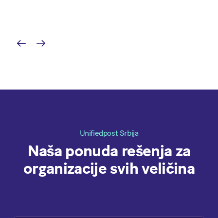
Unifiedpost Srbija
Naša ponuda rešenja za
organizacije svih veličina